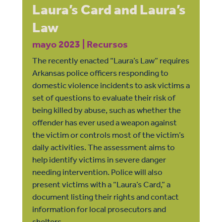
Laura’s Card and Laura’s
Law
mayo 2023
|
Recursos
The recently enacted “Laura’s Law” requires
Arkansas police officers responding to
domestic violence incidents to ask victims a
set of questions to evaluate their risk of
being killed by abuse, such as whether the
offender has ever used a weapon against
the victim or controls most of the victim’s
daily activities. The assessment aims to
help identify victims in severe danger
needing intervention. Police will also
present victims with a “Laura’s Card,” a
document listing their rights and contact
information for local prosecutors and
shelters.