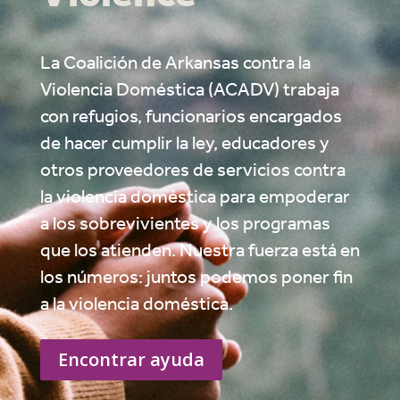
La Coalición de Arkansas contra la
Violencia Doméstica (ACADV) trabaja
con refugios, funcionarios encargados
de hacer cumplir la ley, educadores y
otros proveedores de servicios contra
la violencia doméstica para empoderar
a los sobrevivientes y los programas
que los atienden. Nuestra fuerza está en
los números: juntos podemos poner fin
a la violencia doméstica.
Encontrar ayuda