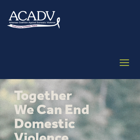
Together
We Can End
Domestic
Violence